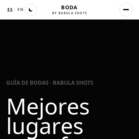
BODA
ES
/
EN
BY BABULA SHOTS
GUÍA DE BODAS · BABULA SHOTS
Mejores
lugares