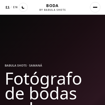
BODA
ES
/
EN
BY BABULA SHOTS
BABULA SHOTS ·
SAMANÁ
Fotógrafo
de bodas