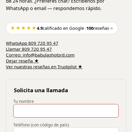
de 24 horas. ¿Prefieres chat? Escríbenos por
WhatsApp o email — respondemos rápido.
★★★★★
4.9
calificado en Google
·
100
reseñas
→
WhatsApp
809 720 95 47
Llamar
809 720 95 47
Correo
:
info@babulashotsrd.com
Dejar reseña
★
Ver nuestras reseñas en Trustpilot
★
Solicita una llamada
Tu nombre
Teléfono (con código de país)