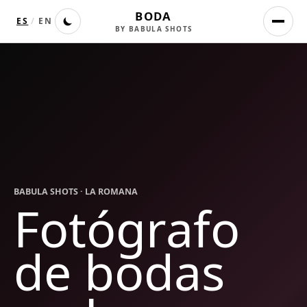
BODA
ES
/
EN
BY BABULA SHOTS
BABULA SHOTS ·
LA ROMANA
Fotógrafo
de bodas